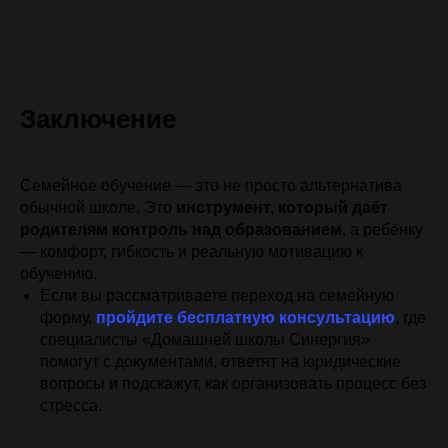
Заключение
Семейное обучение — это не просто альтернатива
обычной школе. Это
инструмент, который даёт
родителям контроль над образованием
, а ребёнку
— комфорт, гибкость и реальную мотивацию к
обучению.
Если вы рассматриваете переход на семейную
форму,
пройдите бесплатную консультацию
, где
успей прикрепиться
и сдать
онлайн-платформа
специалисты «Домашней школы Синергия»
аттестации онлайн
получи аттестат
в 2025/2026 году
помогут с документами, ответят на юридические
вопросы и подскажут, как организовать процесс без
стресса.