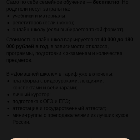
Само по себе семейное обучение —
бесплатно
. Но
родители несут затраты на:
учебники и материалы;
репетиторов (если нужно);
онлайн-школу (если выбирается такой формат).
Стоимость онлайн-школ варьируется от
40 000 до 180
000 рублей в год
, в зависимости от класса,
программы, подготовки к экзаменам и количества
предметов.
В «Домашней школе» в тариф уже включены:
платформа с видеоуроками, лекциями,
конспектами и вебинарами;
личный куратор;
подготовка к ОГЭ и ЕГЭ;
аттестация и государственный аттестат;
мини-группы с преподавателями из лучших вузов
России.