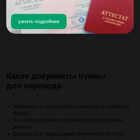
Какие документы нужны
для перехода
Заявление от родителей на перевод на семейную
форму
Паспорт родителя и свидетельство о рождении
ребёнка
Документы о предыдущем обучении (если есть)