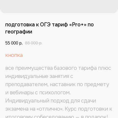
подготовка к ОГЭ тариф «Pro+» по
географии
55 000
р.
88 000
р.
кнопка
все преимущества базового тарифа плюс
индивидуальные занятия с
преподавателем, наставник по предмету
и вебинары с психологом.
Индивидуальный подход для сдачи
экзамена на «отлично». Курс подготовки к
итоговому собеседованию — в подарок!