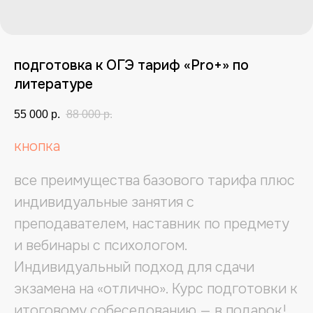
подготовка к ОГЭ тариф «Pro+» по
литературе
55 000
р.
88 000
р.
кнопка
все преимущества базового тарифа плюс
индивидуальные занятия с
преподавателем, наставник по предмету
и вебинары с психологом.
Индивидуальный подход для сдачи
экзамена на «отлично». Курс подготовки к
итоговому собеседованию — в подарок!