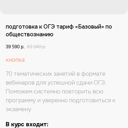
подготовка к ОГЭ тариф «Базовый» по
обществознанию
39 590
р.
63 340
р.
кнопка
70 тематических занятий в формате
вебинаров для успешной сдачи ОГЭ.
Поможем системно повторить всю
программу и уверенно подготовиться к
экзамену
В курс входит: