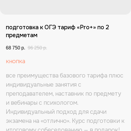
подготовка к ОГЭ тариф «Pro+» по 2
предметам
68 750
р.
96 250
р.
кнопка
все преимущества базового тарифа плюс
индивидуальные занятия с
преподавателем, наставник по предмету
и вебинары с психологом.
Индивидуальный подход для сдачи
экзамена на «отлично». Курс подготовки к
итоговому собеседованию — в подарок!