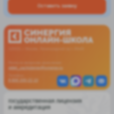
государственная лицензия
и аккредитация
проверить лицензию
4.9
4.7
синергия в тг
синергия в вк
синергия в дзен
синергия в youtube
Политика конфиденциальности
Реквизиты Онлайн-школа
Реквизиты АНО ДПО ИПК АРСЕНАЛ