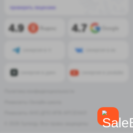
© 2026 Synergy. Все права защищены
52%
12
:
58
:
15