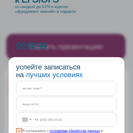
со скидкой до 52% и курсом
«фундамент знаний» в подарок
Татьяна Ведьманова
Эксперт ЕГЭ
Начните свой путь
00
00
44
к успеху
:
:
Оставьте заявку отделу заботы — мы бесплатно
проведем профориентацию и поможем подобрать
подходящее направление поступления
успейте записаться
на
лучших условиях
или напишите
нам в чат
+7
Я соглашаюсь с
условиями обработки данных
в