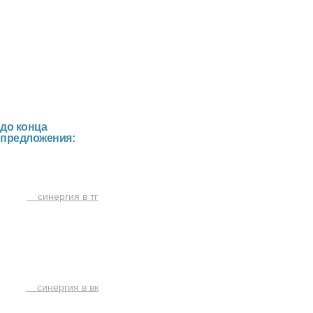
-50%
до конца
предложения:
синергия в тг
синергия в вк