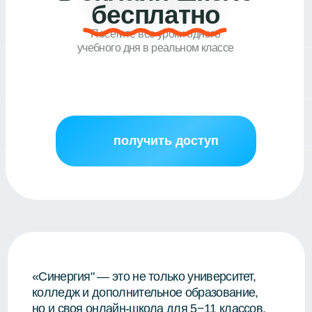
учебного дня в реальном классе
получить доступ
«Синергия" — это не только университет,
колледж и дополнительное образование,
но и своя онлайн-школа для 5−11 классов.
У нас можно получить московский аттестат
гособразца из любой точки мира. В школе
здоровая атмосфера — никакого буллинга
и травли. Современные методики мягко
прививают ребёнку ответственность
за результат. Всё официально: лицензия,