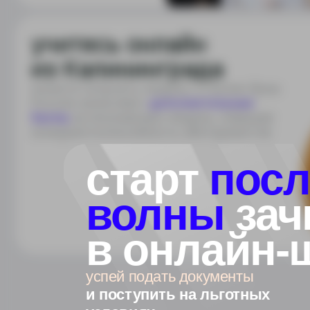
поступление в унив
старт
посл
и колледж «Синерг
волны
зач
в онлайн-
экосистема
успей подать документы
«Синергия» — ведущий
и поступить на льготных