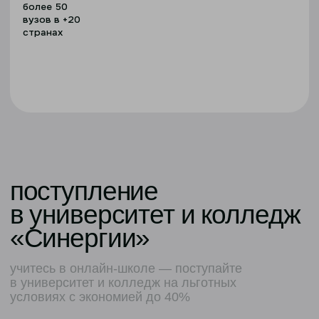
экосистема
«Синергия» — ведущий
образовательный центр
страны
ТОП-3 вузов России
HeadHunter, 2025
ТОП-1 вузов России
Федеральная служба
по труду и занятости, 2024
ТОП-1 вузов России
Минобрнауки, 2023
>500 000
выпускников на всех ступенях
образования
Международные программы
83 международных программы в Дубае,
Китае, Сербии, Таиланде или Малайзии
МТИ и МАП
наши партнеры в высшем образовании