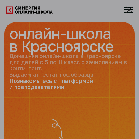
онлайн-школа
в Красноярске
Домашняя онлайн-школа в Красноярске
для детей с 5 по 11 класс с зачислением в
контингент.
Выдаем аттестат гос.образца
Познакомьтесь с платформой
и преподавателями