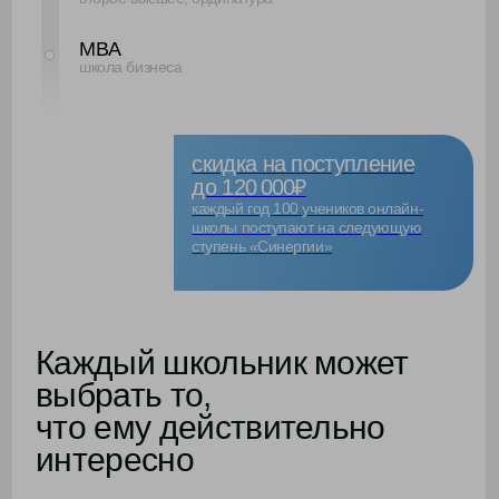
Я просто влюбилась в биологию на уроках —
настолько понятно и интересно её объясняли.
Тогда и решила: хочу в медицину.
С куратором всё прошло легко — мне помогли
выбрать направление и поступить без стресса.
Сейчас я учусь в колледже Университета
«Синергия» и понимаю: это точно моё ❤️
Алиса Васильева, 17 лет
онлайн-школа
колледж
7-9 класс
медицинский факультет
Из‑за хоккея перешёл на домашнее обучение