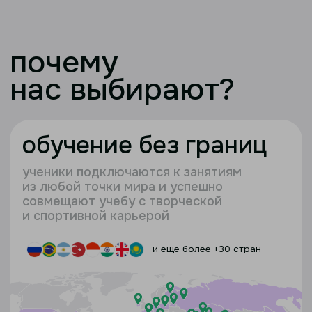
благодаря этому мы
выдаем аттестаты
самостоятельно
, а не через партнеров,
как это делают другие школы
персональная
поддержка
кураторы и наставники всегда готовы
поддержать учеников в учебе и помочь
им адаптироваться к дистанционному
обучению.