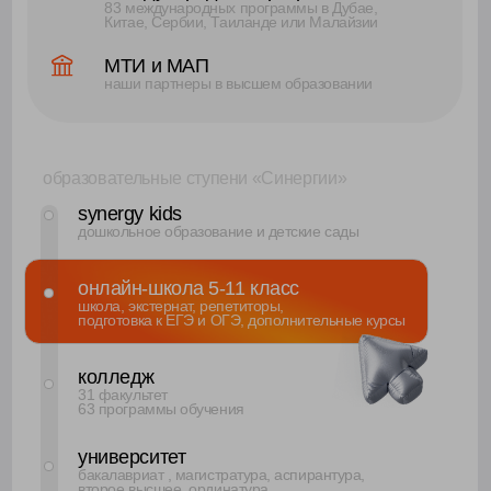
до 120 000₽
каждый год 100 учеников онлайн-
школы поступают на следующую
ступень «Синергии»
Каждый школьник может
выбрать то,
что ему действительно
интересно