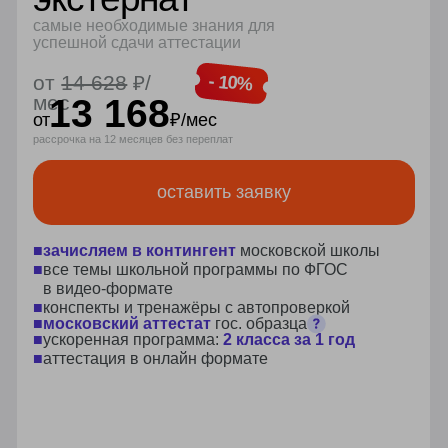
внеурочная
+ 2 часа/нед
программа
5-11 класс
по профилям
поступить может каждый
без вступительных
экзаменов
физмат
лингвистический
гуманитарный
социально-экономический
подготовка к огэ/егэ по выбранным
предметам в 9 и 11 классе
узнать больше