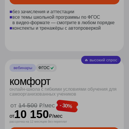
ФГОС
записи уроков
экстернат
самые необходимые знания для
успешной сдачи аттестации
- 10%
от
14 628
₽/
мес
13 168
от
₽/мес
рассрочка на 12 месяцев без переплат
оставить заявку
■
зачисляем в контингент
московской школы
■
все темы школьной программы по ФГОС
в видео-формате
■
конспекты и тренажёры с автопроверкой
■
московский аттестат
гос. образца
■
ускоренная программа:
2 класса за 1 год
■
аттестация в онлайн формате