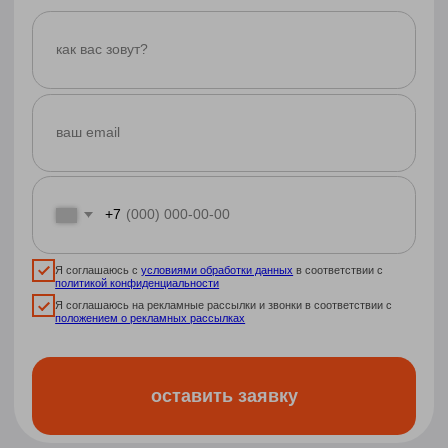
программированию
easycode
☀️
летний онлайн-лагерь гибких
навыков
ukids
полный контроль
ФГОС
мини-группы
премиум
аналог очной школы в онлайне
c индивидуальным подходом
- 30%
от
37 737
₽/
26 416
мес
от
₽/мес
рассрочка на 12 месяцев без переплат
оставить заявку