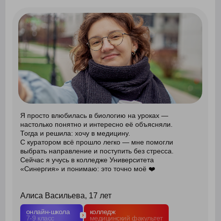
в онлайн‑школу «Синергии».
Онлайн-формат
дал мне свободу
. Я сам выстраивал график, успевая
и тренировки, и уроки. Когда карьера завершилась,
не растерялся — отлично сдал ЕГЭ и поступил
в Университет «Синергия» на уголовное право.
Самое крутое — у нас есть зал суда для практики.
Ощущаю себя в профессии уже с первого курса!
Максим Ястребов, 18 лет
онлайн-школа
университет
5-11 класс
юридический факультет
узнать больше об экосистеме