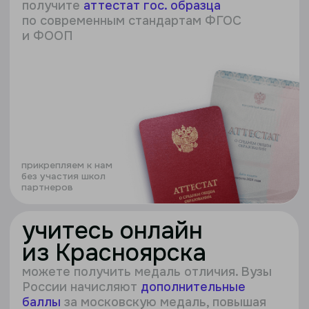
учитесь онлайн
из Красноярска
можете получить медаль отличия. Вузы
России начисляют
дополнительные
баллы
за московскую медаль, повышая
конкурентоспособность абитуриентов
поступайте в любой
вуз
с нашими аттестатом вы сможете
поступить в любой вуз мира или мы
поможем получить
двойной диплом
:
российский и международный