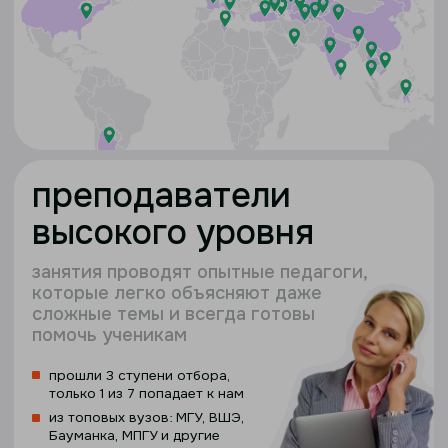
бесплатная
подготовка к огэ и егэ
для всех учеников
школы
сочетаем стандарты ФИПИ и авторские
подходы для максимальной
эффективности
онлайн-тренажеры с
подробным разбором 1-ой и 2-
ой частей
доступ к шпаргалкам, мини конспектам
и лайфхакам самопроверки
применяем знания сразу на
практике и решаем только
то, что будет на экзамене