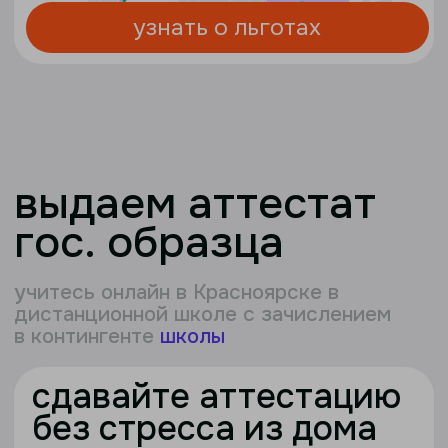
выдаем аттестат
гос. образца
учитесь онлайн в Красноярске в
дистанционной школе с зачислением
в контингенте
школы
сдавайте аттестацию
без стресса из дома
не нужно искать школу для аттестации —
сдавайте ее
онлайн из Красноярска
с
нашими преподавателями и кураторами
в привычной обстановке