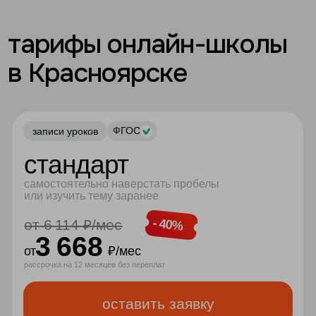
■
зачисляем в контингент
московской школы
■
класс до 25 человек с живой связью
(камера+микрофон) по всем предметам
■
конспекты и тренажёры с автопроверкой
■
ДЗ с авто- и ручной проверкой
■
развернутый
отчет об успеваемости
■
чат поддержки по ДЗ
■
классный руководитель
■
московский аттестат
гос. образца
☀️
летний онлайн-лагерь по программированию
easycode
☀️
летний онлайн-лагерь гибких навыков
ukids
■
подготовка к ЕГЭ и ОГЭ
■
психолог (до 10 встреч в год)
■
профориентация: индивидуальная карта
развития талантов и компетенций