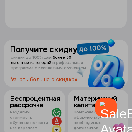
вся программа
обучения
в домашней
школе