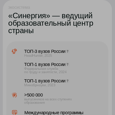
образовательные ступени «Синергии»
synergy kids
дошкольное образование и детские сады
онлайн-школа 5-11 класс
школа, экстернат, репетиторы,
подготовка к ЕГЭ и ОГЭ, дополнительные курсы
колледж
31 факультет
63 программы обучения
университет
бакалавриат , магистратура, аспирантура,
второе высшее, ординатура
MBA
школа бизнеса
скидка на поступление