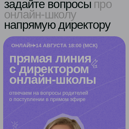
ФГОС
записи уроков
стандарт
самостоятельно наверстать пробелы
или изучить тему заранее
- 40%
от 6 114 ₽/мес
3 668
от
₽/мес
рассрочка на 12 месяцев без переплат
оставить заявку
■
без зачисления и аттестации
■
все темы школьной программы по ФГОС
в видео-формате — смотрите в любом порядке
■
конспекты и тренажёры с автопроверкой