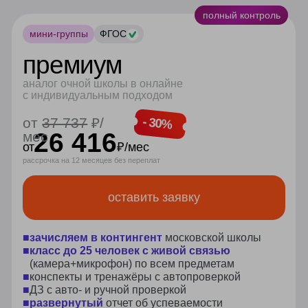
частями
вычет
Разбивайте
Сможете вернуть 13%
оплату на равные
от стоимости
части от 2 до 12
обучения
месяцев
успейте
зафиксировать
лучшие цены
на обучение в
дистанционной школе
выгода 20%
>500 000 выпускников