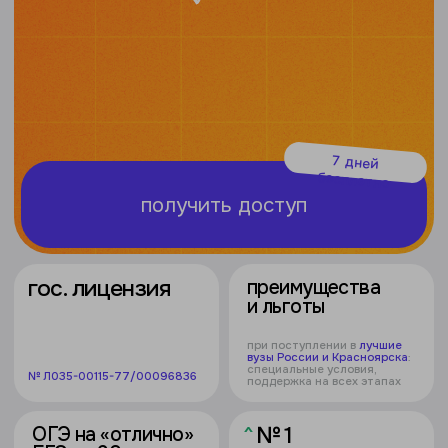
7 дней
бесплатно
получить доступ
гос. лицензия
преимущества
и льготы
при поступлении в
лучшие
вузы России и Красноярска
:
специальные условия,
№ Л035-00115-77/00096836
поддержка на всех этапах
^
№ 1
ОГЭ на «отлично»
ЕГЭ на 90+
баллов
полный курс подготовки,
пробные экзамены,
*в образовании по версии
разбор сложных заданий
Smart Ranking в 2024 году