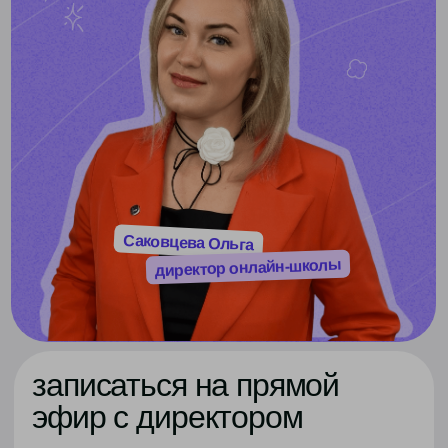
🔥 высокий спрос
ФГОС
вебинары
комфорт
онлайн-школа с гибкими условиями обучения для
самоорганизованных учеников
от
14 500
₽/мес
- 30%
10 150
от
₽/мес
рассрочка на 12 месяцев без переплат
оставить заявку
■
зачисляем в контингент
московской школы
■
групповые занятия по всем предметам
в реальном времени по расписанию
■
конспекты и тренажёры с автопроверкой
■
ДЗ с авто- и ручной проверкой
■
автоматический отчет об успеваемости
■
чат поддержки по ДЗ
■
классный руководитель
■
московский аттестат
гос. образца
☀️
летний онлайн-лагерь по