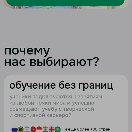
лицензия
и аккредитация
благодаря этому мы
выдаем аттестаты
самостоятельно
, а не через партнеров,
как это делают другие школы
персональная
поддержка
кураторы и наставники всегда готовы
поддержать учеников в учебе и помочь
им адаптироваться к дистанционному
обучению.