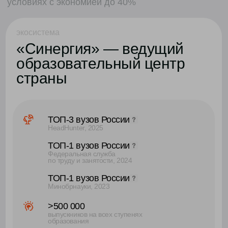
МТИ и МАП
наши партнеры в высшем образовании
образовательные ступени «Синергии»
synergy kids
дошкольное образование и детские сады
онлайн-школа 5-11 класс
школа, экстернат, репетиторы,
подготовка к ЕГЭ и ОГЭ, дополнительные курсы
колледж
31 факультет
63 программы обучения
университет
бакалавриат , магистратура, аспирантура,
второе высшее, ординатура
MBA
школа бизнеса