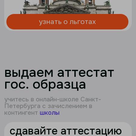
выдаем аттестат
гос. образца
учитесь в онлайн-школе Санкт-
Петербурга с зачислением в
контингент
школы
сдавайте аттестацию
без стресса из дома
не нужно искать школу для аттестации —
сдавайте ее
онлайн или из Санкт-
Петербурга
с нашими преподавателями и
кураторами