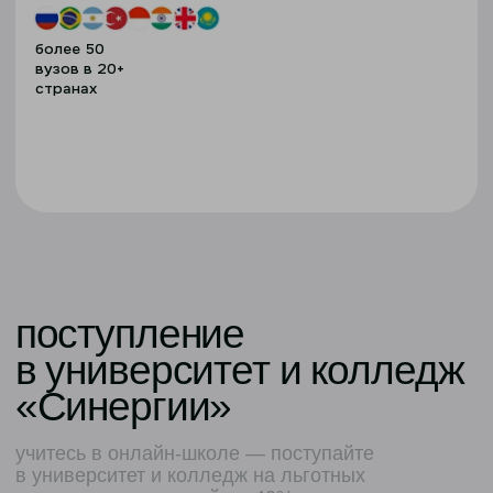
экосистема
«Синергия» — ведущий
образовательный центр
страны
ТОП-3 вузов России
HeadHunter, 2025
ТОП-1 вузов России
Федеральная служба
по труду и занятости, 2024
ТОП-1 вузов России
Минобрнауки, 2023
>500 000
выпускников на всех ступенях
образования
Международные программы
83 международных программы в Дубае,
Китае, Сербии, Таиланде или Малайзии