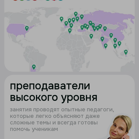
бесплатная
подготовка к огэ и егэ
для всех учеников
школы
сочетаем стандарты ФИПИ и авторские
подходы для максимальной
эффективности
онлайн-тренажеры с
подробным разбором 1-ой и 2-
ой частей
доступ к шпаргалкам, мини-
конспектам и лайфхакам