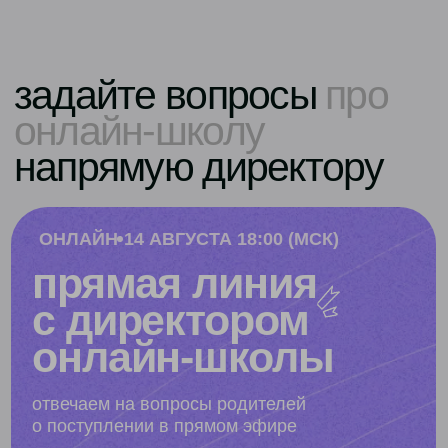
тарифы домашней
школы
ФГОС
записи уроков
стандарт
самостоятельно наверстать пробелы
или изучить тему заранее
- 40%
от 6 114 ₽/мес
3 668
от
₽/мес
рассрочка на 12 месяцев без переплат
оставить заявку