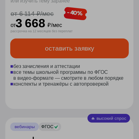
ФГОС
записи уроков
экстернат
самые необходимые знания для
успешной сдачи аттестации
- 10%
от
14 628
₽/
мес
13 168
от
₽/мес
рассрочка на 12 месяцев без переплат
оставить заявку
■
зачисляем в контингент
московской школы
■
все темы школьной программы по ФГОС