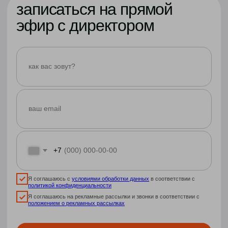
■
групповые занятия по всем предметам
в реальном времени по расписанию
■
конспекты и тренажёры с автопроверкой
■
ДЗ с авто- и ручной проверкой
■
автоматический отчет об успеваемости
■
чат поддержки по ДЗ
■
классный руководитель
■
московский аттестат
гос. образца
☀️
летний онлайн-лагерь по
программированию
easycode
☀️
летний онлайн-лагерь гибких
навыков
ukids
полный контроль
ФГОС
мини-группы
премиум
аналог очной школы в онлайне
c индивидуальным подходом