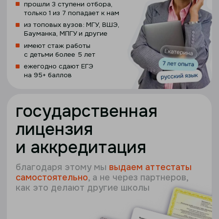
самопроверки
применяем знания сразу на
практике и решаем только
то, что будет на экзамене
задайте вопросы
про
онлайн-школу
напрямую директору
ОНЛАЙН
14 АВГУСТА 18:00 (МСК)
прямая линия
с директором
онлайн-школы
отвечаем на вопросы родителей
о поступлении в прямом эфире