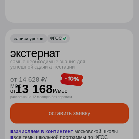
внеурочная
+ 2 часа/нед
программа
5-11 класс
по профилям
поступить может каждый
без вступительных
экзаменов
физмат
лингвистический
гуманитарный
социально-экономический