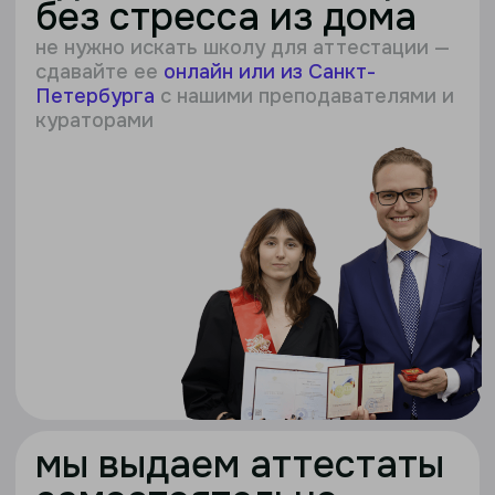
мы выдаем аттестаты
самостоятельно
получите
аттестат гос. образца
по современным стандартам ФГОС
и ФООП
прикрепляем к нам
без участия школ
партнеров