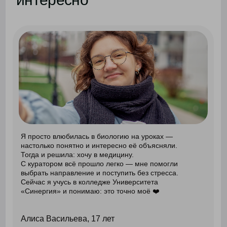
Из‑за хоккея перешёл на домашнее обучение
в онлайн‑школу «Синергии».
Онлайн-формат
дал мне свободу
. Я сам выстраивал график, успевая
и тренировки, и уроки. Когда карьера завершилась,
не растерялся — отлично сдал ЕГЭ и поступил
в Университет «Синергия» на уголовное право.
Самое крутое — у нас есть зал суда для практики.
Ощущаю себя в профессии уже с первого курса!
Максим Ястребов, 18 лет
онлайн-школа
университет
5-11 класс
юридический факультет
узнать больше об экосистеме