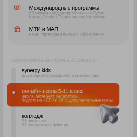
скидка на поступление
до 120 000₽
каждый год 100 учеников онлайн-
школы поступают на следующую
ступень «Синергии»
Каждый школьник может
выбрать то,
что ему действительно
интересно