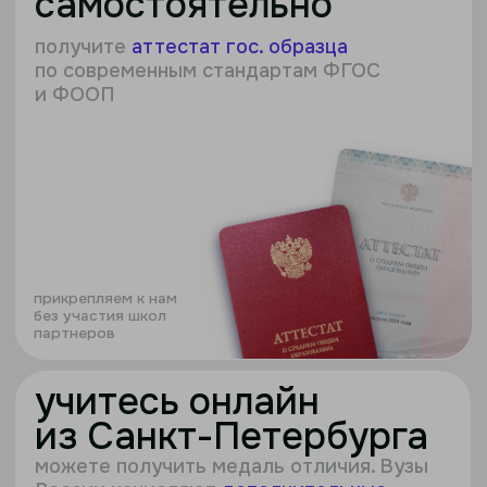
учитесь онлайн
из Санкт-Петербурга
можете получить медаль отличия. Вузы
России начисляют
дополнительные
баллы
за московскую медаль, повышая
конкурентоспособность абитуриентов
поступайте в любой
вуз
с нашими аттестатом вы сможете
поступить в любой вуз мира или мы
поможем получить
двойной диплом
: