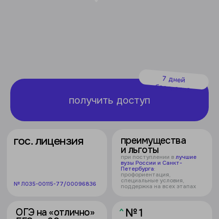
7 дней
бесплатно
получить доступ
гос. лицензия
преимущества
и льготы
при поступлении в
лучшие
вузы России и Санкт-
Петербурга
:
профориентация,
специальные условия,
№ Л035-00115-77/00096836
поддержка на всех этапах
^
№ 1
ОГЭ на «отлично»
ЕГЭ на 90+
баллов
полный курс подготовки,
пробные экзамены,
*в образовании по версии
разбор сложных заданий
Smart Ranking в 2024 году