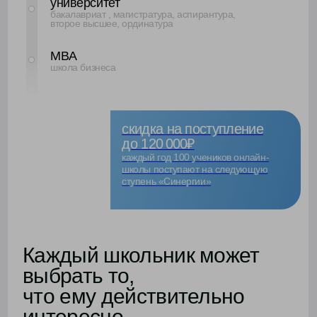
Я просто влюбилась в биологию на уроках —
настолько понятно и интересно её объясняли.
Тогда и решила: хочу в медицину.
С куратором всё прошло легко — мне помогли
выбрать направление и поступить без стресса.
Сейчас я учусь в колледже Университета
«Синергия» и понимаю: это точно моё ❤️
Алиса Васильева, 17 лет
онлайн-школа
колледж
7-9 класс
медицинский факультет