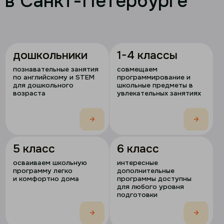
поможем окончить
школу и
получить
аттестат
в два раза
быстрее
обучение экстерном
гос. лицензия
узнать подробнее