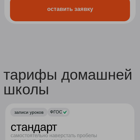
от
37 737
₽/
- 30%
26 416
мес
от
₽/мес
рассрочка на 12 месяцев без переплат
оставить заявку
■
зачисляем в контингент
московской школы
■
класс до 25 человек с живой связью
(камера+микрофон) по всем предметам
■
конспекты и тренажёры с автопроверкой
■
ДЗ с авто- и ручной проверкой
■
развернутый
отчет об успеваемости
■
чат поддержки по ДЗ
■
классный руководитель
■
московский аттестат
гос. образца
☀️
летний онлайн-лагерь по программированию
easycode
☀️
летний онлайн-лагерь гибких навыков
ukids
■
подготовка к ЕГЭ и ОГЭ
■
психолог (до 10 встреч в год)
■
профориентация: индивидуальная карта
развития талантов и компетенций