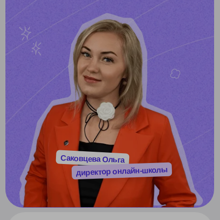
■
без зачисления и аттестации
■
все темы школьной программы по ФГОС
в видео-формате — смотрите в любом порядке
■
конспекты и тренажёры с автопроверкой
🔥 высокий спрос
ФГОС
вебинары
комфорт
онлайн-школа с гибкими условиями обучения для
самоорганизованных учеников
от
14 500
₽/мес
- 30%
10 150
от
₽/мес
рассрочка на 12 месяцев без переплат
оставить заявку
■
зачисляем в контингент
московской школы