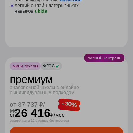
рассрочка
капитал
Разделим
Поможем с
стоимость
оформлением
обучения на части
необходимых
без переплат
документов
Платите
Налоговый
частями
вычет
Разбивайте
Сможете вернуть 13%
оплату на равные
от стоимости
части от 2 до 12
обучения
месяцев
успейте
зафиксировать
лучшие цены
на обучение в
онлайн-школе