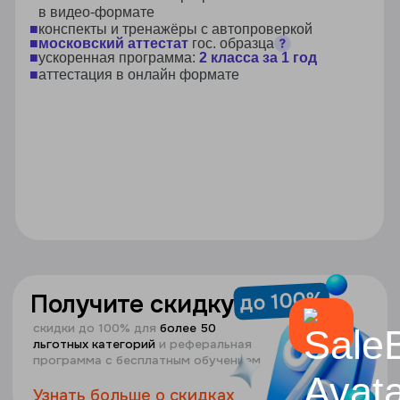
подготовка к огэ/егэ по выбранным
предметам в 9 и 11 классе
узнать больше
вся программа
обучения
в домашней
школе