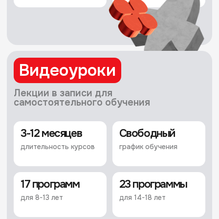
программами!
Программирование
Roblox
14-18 лет
на Python
Изучите синтаксис
LUA через создани
Изучите синтаксис языка программирования
и проектов. Научит
Python и азы объектно-ориентированного
модификации миров
программирования, познакомитесь
с игровыми физика
с функционалом фреймворка Django
Узнаете, как работ
и основами создания дизайна web-
и настройками игр
приложения, научитесь создавать проекты
локации и персонаж
различной сложности, работать
с библиотеками Python и реляционными
Подробнее о 
базами данных, а также узнаете про Data
Science и аналитику данных
Подробнее о курсе
По будням
старт обучения
5 апреля