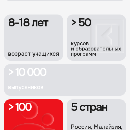
> 10
языков программирования
Зачем идти учиться
IT-разработке
Ваш ребенок увлекается
Ваш ребенок
играми или проводит
интересуется
время в соцсетях
устройством гадж
Если ребенок готов часами напролет
Изучив основы программирования
играть за компьютером и смотреть
он поймет, что интересно не тол
игровые обзоры, значит, ему это нравится.
играть в игры и коротать время
Так пусть он это делает
в приложениях, но и уметь созда
с образовательной целью, но при этом
что-то самому, а мы разъясним в
в доступной игровой форме, а не тратит
сложные моменты доступным яз
время в интернете понапрасну