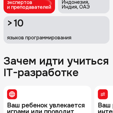
Обучение в Школе
программистов
доступно в двух
форматах
Вебинары
Занятия с преподавателем
в группах в режиме онлайн
05/08 апреля
Ноябрь 2025
cтарт обучения
окончание обучения
8 месяцев
Вт, чт и сб
длительность
дни вебинаров
обучения
90/150 минут
15 человек
длительность
в одной группе
вебинара