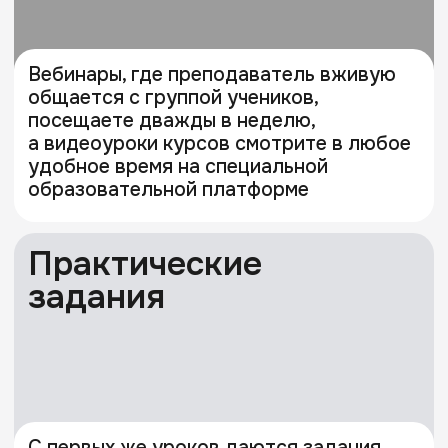
Я согласен на обработку своих персональных данных
и получение информационных рассылок, а также
принимаю условия Политики конфиденциальности
Университета «Синергия»
Подать заявку
Отзывы
WyBcoz
I Am Violetta
Все круто очень интересная
Крутой курс по стримин
программа, отзывчивый
Особенно понравилось
преподаватель — отвечал
выполнять дз
на любой вопрос. качество
проведения вебинаров
на высшем уровне