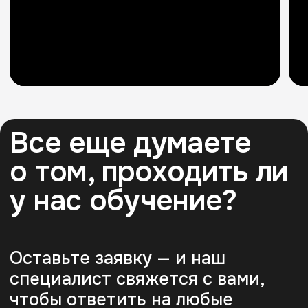
Гуртовцев
Квашнин
Никита
Серафим
Разработчик игр и руководитель
собственной игровой студии, ведущий
методист линейки программирования,
преподаватель программирования
Выпускник техникума при И
и информатики, более 5 лет опыта
НИЯУ МИФИ, по специально
работы в сфере образования
«Техник по информационны
и программирования. Эксперт курсов
системам». Опыт работы бо
по программированию в Университете
лет в дисциплинах Scratch,
«Иннополис», Методический
Minecraft, Python,
руководитель направления
HTML/CSS+JavaScript, Java,
программирования в Skillfactory
(Unity)