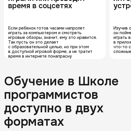
Видеоуроки
Лекции в записи для
самостоятельного обучения
3-12 месяцев
Свободный
длительность курсов
график обучения
17 программ
23 программы
для 8-13 лет
для 14-18 лет
> 5 языков
Бессрочно
программирования
доступ к видеоурокам