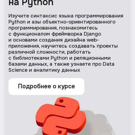
Roblox Basic
CoSpaces
Научим ориентироваться в платформе для создания игр
Познакомим с инстру
Roblox, разрабатывать своих персонажей для будущих игр,
создавать собственн
писать скрипт на языке Lua, работать с модом Terrain Editor,
моделями и анимирова
накладывать плагины и звуковые эффекты, а также
программирования, а
создадим игру по прохождению полосы препятствий Obby
мышления и простра
-50%
Записаться
Записаться
Python Elementary
Python U
Научим писать коды и программы на языке Python,
Научим базовым навы
составлять алгоритмы и применять модули для решения
с помощью HTML и CS
простых практических задач, использовать на практике
покажем, как запуск
облачную среду разработки, применять в работе основные
Flask, освоим работу
конструкции элементов языка Python и создавать
Jinja, а также обраб
собственные проекты
-50%
Записаться
Записаться
Minecraft Elementary
Познакомим с Minecraft Education Edition, научим работать
с помощником для строительства — агентом и командами