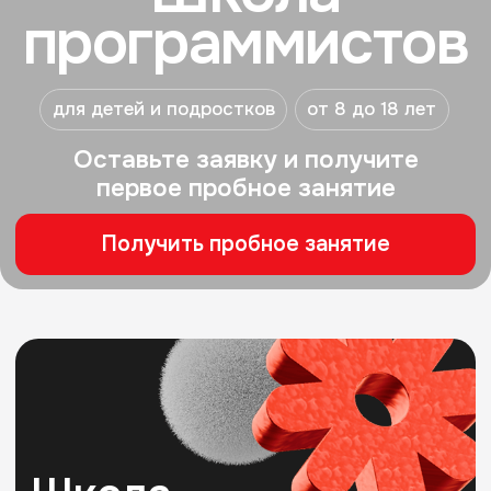
Получить пробное занятие
Школа
программистов —
Официальный партнер и оператор
дополнительных общеразвивающих
программ федерального проекта
«ПроШкола» структуры ВЭБ. РФ
Проект направлен на создание
по всей стране современных школ