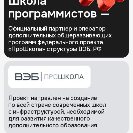
с инфраструктурой, необходимой
для развития качественного
дополнительного образования
8-18 лет
> 50
курсов
и образовательных
возраст учащихся
программ
> 10 000
выпускников
> 100
5 стран
Россия, Малайзия,
Индонезия,
экспертов
Индия, ОАЭ
и преподавателей