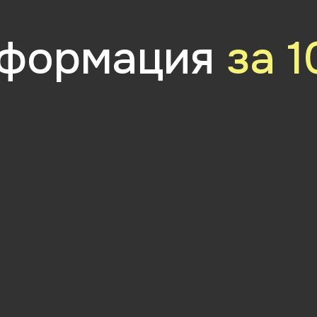
перь сделал игру
а тепе
oblox
трек п
поступ
ы