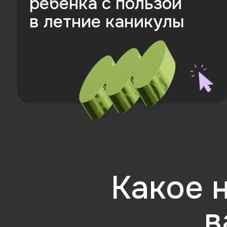
Какое на
ва