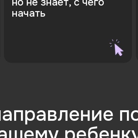
правление подо
шему ребенку?