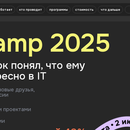
кто проводит
программы
стоимость
что дальше
отзывы
amp 2025
понял, что ему
о в IT
друзья,
ектами
о
скидкой 40%