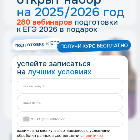
с которой
на 2025/2026 год
ЕГЭ
—
это
просто
280 вебинаров
подготовки
к ЕГЭ 2026 в подарок
Теория
подготовка к ЕГЭ
ПОЛУЧИ КУРС БЕСПЛАТНО
Сочетаем стандарты ФИПИ и авторские
подходы
для максимальной
эффективности
успейте записаться
на
лучших условиях
+7
нажимая на кнопку, вы соглашаетесь с условиями
обработки данных в соответствии с
политикой