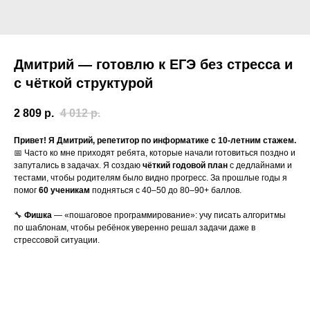
Дмитрий — готовлю к ЕГЭ без стресса и
с чёткой структурой
2 809
р.
4 012
р.
Привет! Я Дмитрий, репетитор по информатике с 10-летним стажем.
📅 Часто ко мне приходят ребята, которые начали готовиться поздно и
запутались в задачах. Я создаю
чёткий годовой план
с дедлайнами и
тестами, чтобы родителям было видно прогресс. За прошлые годы я
помог
60 ученикам
подняться с 40–50 до 80–90+ баллов.
🔧
Фишка
— «пошаговое программирование»: учу писать алгоритмы
по шаблонам, чтобы ребёнок уверенно решал задачи даже в
стрессовой ситуации.