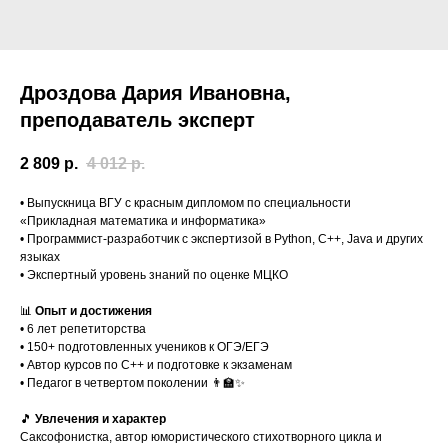
Дроздова Дария Ивановна,
преподаватель эксперт
2 809
р.
4 012
р.
• Выпускница ВГУ с красным дипломом по специальности
«Прикладная математика и информатика»
• Программист-разработчик с экспертизой в Python, C++, Java и других
языках
• Экспертный уровень знаний по оценке МЦКО
📊
Опыт и достижения
• 6 лет репетиторства
• 150+ подготовленных учеников к ОГЭ/ЕГЭ
• Автор курсов по С++ и подготовке к экзаменам
• Педагог в четвертом поколении 👨‍🏫✨
🎵
Увлечения и характер
Саксофонистка, автор юмористического стихотворного цикла и