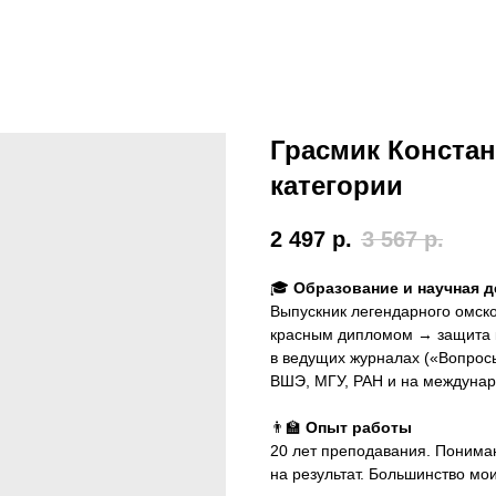
Грасмик Констан
категории
2 497
р.
3 567
р.
🎓
Образование и научная 
Выпускник легендарного омск
красным дипломом → защита к
в ведущих журналах («Вопросы
ВШЭ, МГУ, РАН и на междунар
👨‍🏫
Опыт работы
20 лет преподавания. Понимаю
на результат. Большинство мо