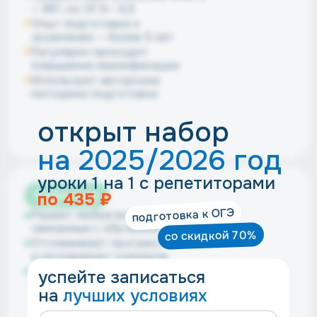
Консультация эксперта
Бесплатно
открыт набор
на 2025/2026 год
Записаться на консультацию
уроки 1 на 1 с репетиторами
по
435 ₽
подготовка к ОГЭ
Платформа,
со скидкой 70%
с которой
успейте записаться
на
лучших условиях
ОГЭ
—
это
просто