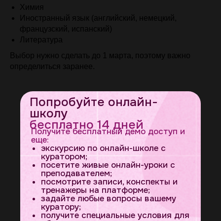
Химия
Иностранный язык (английский, немецкий,
французский, испанский)
Литература
Выбор нужно сделать до 1 марта, поэтому важно
определиться заранее.
Попробуйте онлайн-
школу
бесплатно 14 дней
Получите бесплатный демо доступ и
еще:
экскурсию по онлайн-школе с
куратором;
посетите живые онлайн-уроки с
преподавателем;
посмотрите записи, конспекты и
тренажеры на платформе;
задайте любые вопросы вашему
куратору;
получите специальные условия для