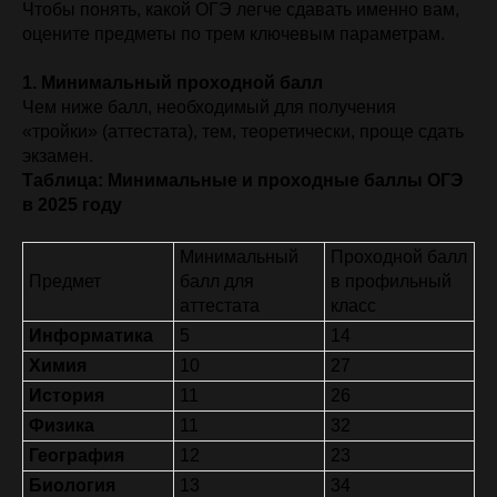
Чтобы понять, какой ОГЭ легче сдавать именно вам,
оцените предметы по трем ключевым параметрам.
1. Минимальный проходной балл
Чем ниже балл, необходимый для получения
«тройки» (аттестата), тем, теоретически, проще сдать
экзамен.
Таблица: Минимальные и проходные баллы ОГЭ
в 2025 году
Минимальный
Проходной балл
Предмет
балл для
в профильный
аттестата
класс
Информатика
5
14
Химия
10
27
История
11
26
Физика
11
32
География
12
23
Биология
13
34