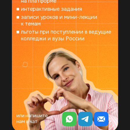
на платформе
интерактивные задания
записи уроков и мини-лекции
125315, г. Москва, Ленинградский пр-т, 80к48
к темам
льготы при поступлении в ведущие
Почта по вопросам зачисления:
колледжи и вузы России
otdel_zachislenie@synergy.ru
Телефон:
8 800 200-22-10
государственная лицензия
и аккредитация
проверить лицензию
4.9
4.7
или напишите
нам в чат
синергия в тг
синергия в вк