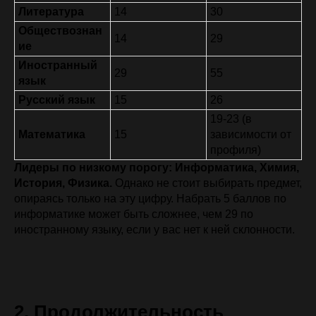
Литература
14
30
Обществознан
14
29
ие
Иностранный
29
55
язык
Русский язык
15
26
19-23 (в
Математика
15
зависимости от
профиля)
Лидеры по низкому порогу:
Информатика, Химия,
История, Физика.
Однако не стоит выбирать предмет,
опираясь только на эту цифру. Набрать 5 баллов по
информатике может быть сложнее, чем 29 по
иностранному языку, если у вас нет к ней склонности.
2. Продолжительность