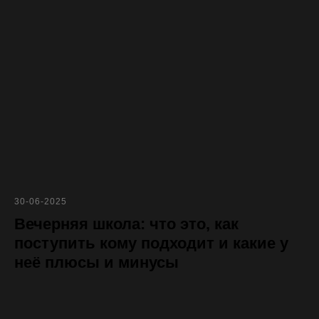
30-06-2025
Вечерняя школа: что это, как
поступить кому подходит и какие у
Наши соц.сети
8 800 200-22-10
неё плюсы и минусы
Синергия в дзен
Пишите по любым
вопросам нам
Синергия в youtube
Синергия в вк