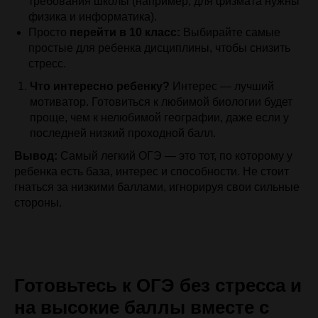
требования школы (например, для физмата нужны
физика и информатика).
Просто
перейти в 10 класс:
Выбирайте самые
простые для ребенка дисциплины, чтобы снизить
стресс.
Что интересно ребенку?
Интерес — лучший
мотиватор. Готовиться к любимой биологии будет
проще, чем к нелюбимой географии, даже если у
последней низкий проходной балл.
Вывод:
Самый легкий ОГЭ — это тот, по которому у
ребенка есть база, интерес и способности. Не стоит
гнаться за низкими баллами, игнорируя свои сильные
стороны.
Готовьтесь к ОГЭ без стресса и
на высокие баллы вместе с