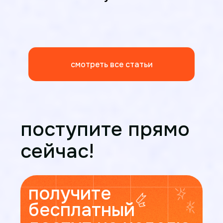
вопросам нам
Синергия в youtube
Синергия в вк
Синергия в тг
смотреть все статьи
поступите прямо
сейчас!
125315, г. Москва, Ленинградский пр-т, 80к48
получите
Политика конфиденциальности
Реквизиты ШУ Синергия
бесплатный
© 2025 Synergy. Все права защищены