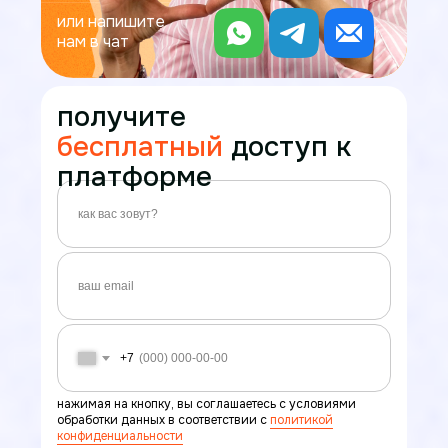
или напишите
нам в чат
синергия в тг
синергия в вк
получите
синергия в дзен
синергия в youtube
бесплатный
доступ к
платформе
Политика конфиденциальности
Реквизиты Онлайн-школа
Реквизиты АНО ДПО ИПК АРСЕНАЛ
спец.программа
скидки до 60%
© 2026 Synergy. Все права защищены
бесплатные курсы
гранты на обучение
+7
нажимая на кнопку, вы соглашаетесь с условиями
обработки данных в соответствии с
политикой
конфиденциальности