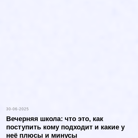
30-06-2025
Вечерняя школа: что это, как
поступить кому подходит и какие у
Наши соц.сети
8 800 200-22-10
неё плюсы и минусы
Синергия в дзен
Пишите по любым