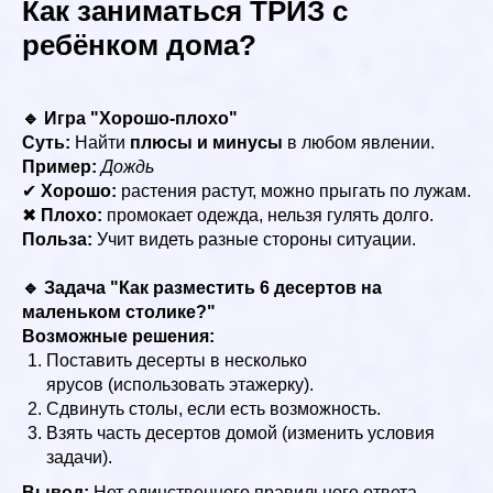
Как заниматься ТРИЗ с
ребёнком дома?
🔹 Игра "Хорошо-плохо"
Суть:
Найти
плюсы и минусы
в любом явлении.
Пример:
Дождь
✔
Хорошо:
растения растут, можно прыгать по лужам.
✖
Плохо:
промокает одежда, нельзя гулять долго.
Польза:
Учит видеть разные стороны ситуации.
🔹 Задача "Как разместить 6 десертов на
маленьком столике?"
Возможные решения:
Поставить десерты в несколько
ярусов (использовать этажерку).
Сдвинуть столы, если есть возможность.
Взять часть десертов домой (изменить условия
задачи).
Вывод:
Нет единственного правильного ответа —