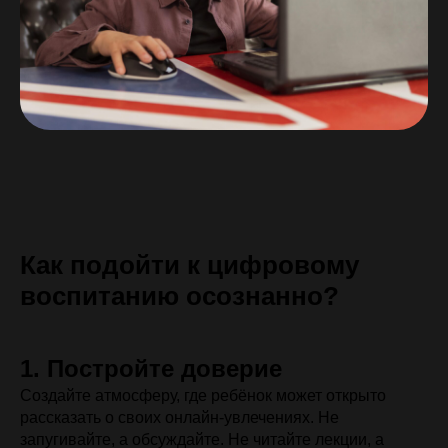
Как подойти к цифровому
воспитанию осознанно?
1. Постройте доверие
Создайте атмосферу, где ребёнок может открыто
рассказать о своих онлайн-увлечениях. Не
запугивайте, а обсуждайте. Не читайте лекции, а