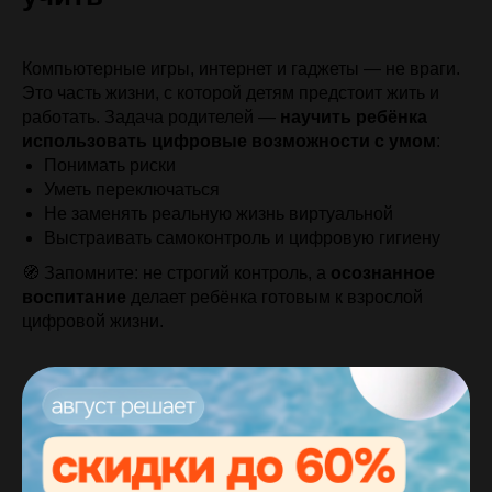
Компьютерные игры, интернет и гаджеты — не враги.
Это часть жизни, с которой детям предстоит жить и
работать. Задача родителей —
научить ребёнка
использовать цифровые возможности с умом
:
Понимать риски
Уметь переключаться
Не заменять реальную жизнь виртуальной
Выстраивать самоконтроль и цифровую гигиену
🧭 Запомните: не строгий контроль, а
осознанное
воспитание
делает ребёнка готовым к взрослой
цифровой жизни.