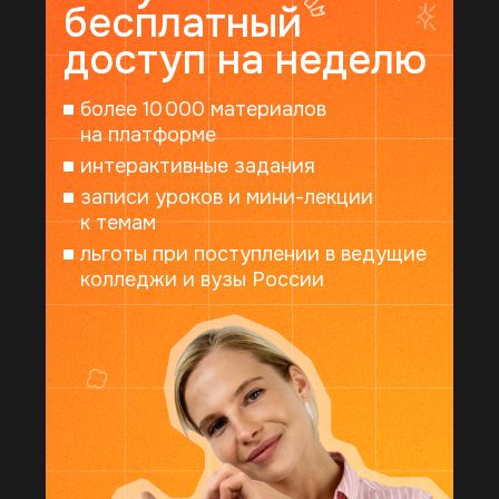
бесплатный
доступ на неделю
более 10 000 материалов
125315, г. Москва, Ленинградский пр-т, 80к48
на платформе
интерактивные задания
Почта по вопросам зачисления:
записи уроков и мини-лекции
otdel_zachislenie@synergy.ru
к темам
Телефон:
8 800 200-22-10
льготы при поступлении в ведущие
колледжи и вузы России
государственная лицензия
и аккредитация
проверить лицензию
4.9
4.7