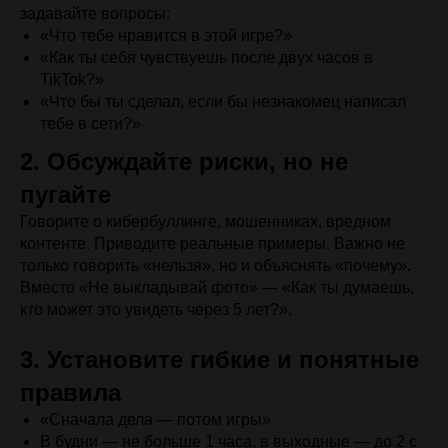
задавайте вопросы:
«Что тебе нравится в этой игре?»
«Как ты себя чувствуешь после двух часов в
TikTok?»
«Что бы ты сделал, если бы незнакомец написал
тебе в сети?»
2. Обсуждайте риски, но не
пугайте
Говорите о кибербуллинге, мошенниках, вредном
контенте. Приводите реальные примеры. Важно не
только говорить «нельзя», но и объяснять «почему».
Вместо «Не выкладывай фото» — «Как ты думаешь,
кто может это увидеть через 5 лет?».
3. Установите гибкие и понятные
правила
«Сначала дела — потом игры»
В будни — не больше 1 часа, в выходные — до 2 с