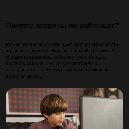
Почему запреты не работают?
Резкие ограничения вызывают протест, скрытность и
подрывают доверие. Вместо того чтобы научиться
управлять временем, ребёнок учится обходить
правила. Запреты не учат самоконтролю и
осознанности — а именно эти навыки нужны во
взрослой жизни.