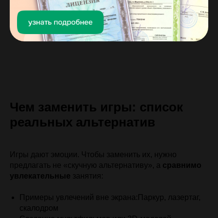
Чем заменить игры: список
реальных альтернатив
Игры дают эмоции. Чтобы заменить их, нужно
предлагать не «скучную альтернативу», а
сравнимо
увлекательные
занятия:
Примеры увлечений вне экрана:Паркур, лазертаг,
скалодром