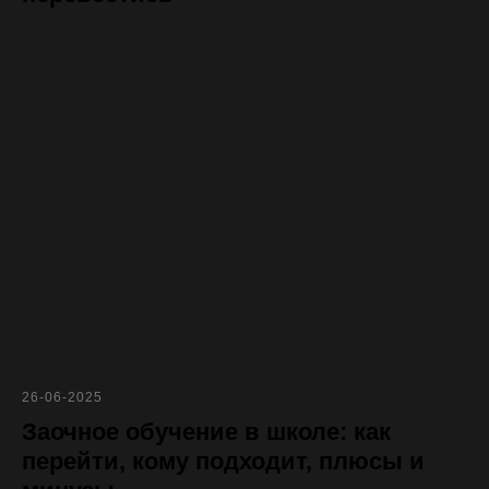
успей поступить
в школу
спец-тариф
экстернат
на особых условиях
гос.аттестат
26-06-2025
Заочное обучение в школе: как
перейти, кому подходит, плюсы и