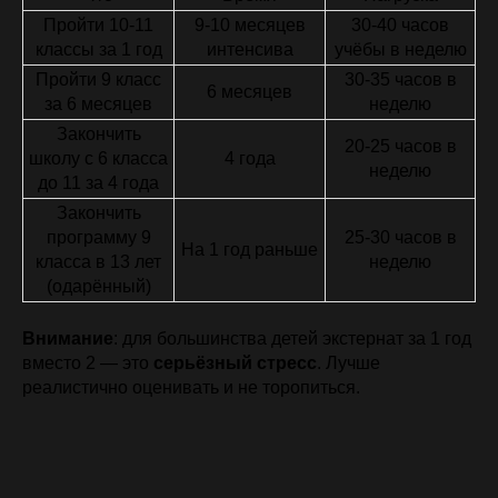
Пройти 10-11
9-10 месяцев
30-40 часов
классы за 1 год
интенсива
учёбы в неделю
Пройти 9 класс
30-35 часов в
6 месяцев
за 6 месяцев
неделю
Закончить
20-25 часов в
школу с 6 класса
4 года
неделю
до 11 за 4 года
Закончить
программу 9
25-30 часов в
На 1 год раньше
класса в 13 лет
неделю
(одарённый)
Внимание
: для большинства детей экстернат за 1 год
вместо 2 — это
серьёзный стресс
. Лучше
реалистично оценивать и не торопиться.