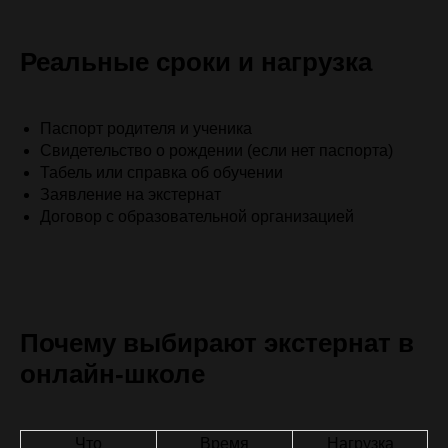
Реальные сроки и нагрузка
Паспорт родителя и ученика
Свидетельство о рождении (если нет паспорта)
Табель или справка об обучении
Заявление на экстернат
Договор с образовательной организацией
Почему выбирают экстернат в
онлайн-школе
Что
Время
Нагрузка