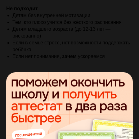
Не подходит
Детям без внутренней мотивации
Тем, кто плохо учится без жёсткого расписания
Детям младшего возраста (до 12-13 лет —
рискованно)
Если в семье стресс, нет возможности поддержать
ребёнка
Если нет понимания,
зачем
ускоряемся