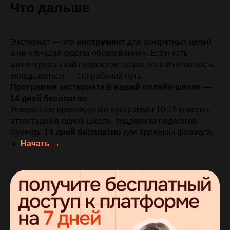
Что дальше
Экстернат — это
инструмент
для конкретных целей,
а не «лучшая форма образования». Если есть
мотивированный подросток, ясная цель и готовность
вкладываться — это рабочий путь.
Программа экстерната в нашей онлайн-школе —
14 дней бесплатно
Ускоренное прохождение программы 10-11 классов,
аттестации в одной школе, поддержка педагогов
Synergy.
14 дней бесплатно
для проверки формата.
Начать →