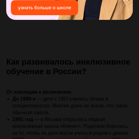
Как развивалось инклюзивное
обучение в России?
От изоляции к включению
До 1990-х
— дети с ОВЗ учились только в
специнтернатах. Многие даже не
знали, что такое
обычная школа.
1991 год
— в Москве открылась первая
инклюзивная школа «Ковчег». Родители боролись
за то, чтобы их дети могли учиться рядом с домом.