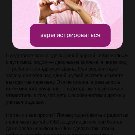
зарегистрироваться
Представьте класс, где за одной партой сидит мальчик
с аутизмом, рядом — девочка на коляске, а через ряд
— ребенок с синдромом Дауна. Они решают одну
задачу, смеются над одной шуткой учителя и вместе
выходят на перемену. Это не утопия, а реальность
инклюзивного обучения — подхода, который ломает
стереотипы о том, что дети с особенностями должны
учиться отдельно.
Но так ли все просто? Почему одни школы с радостью
принимают детей с
ОВЗ, а другие до сих пор боятся
даже слова «инклюзия»? Как сделать так, чтобы