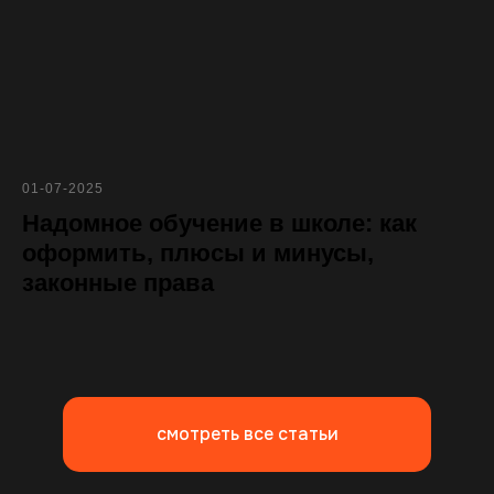
Наши соц.сети
8 800 200-22-10
Синергия в дзен
Пишите по любым
вопросам нам
Синергия в youtube
Синергия в вк
Синергия в тг
01-07-2025
Надомное обучение в школе: как
оформить, плюсы и минусы,
законные права
гос.аттестат
успей поступить
в онлайн-школу
топ-преподаватели
на специальных условиях
смотреть все статьи
125315, г. Москва, Ленинградский пр-т, 80к48