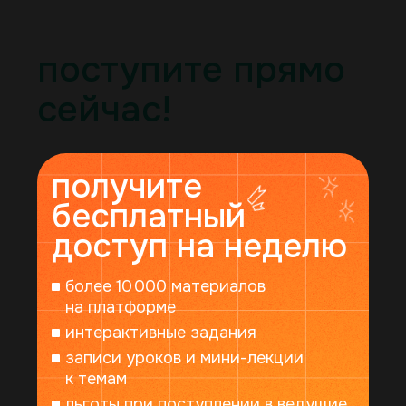
Политика конфиденциальности
Реквизиты ШУ Синергия
© 2025 Synergy. Все права защищены
поступите прямо
сейчас!
125315, г. Москва, Ленинградский пр-т, 80к48
получите
бесплатный
Почта по вопросам зачисления:
otdel_zachislenie@synergy.ru
доступ на неделю
Телефон:
8 800 200-22-10
более 10 000 материалов
на платформе
государственная лицензия
интерактивные задания
и аккредитация
записи уроков и мини-лекции
к темам
проверить лицензию
льготы при поступлении в ведущие