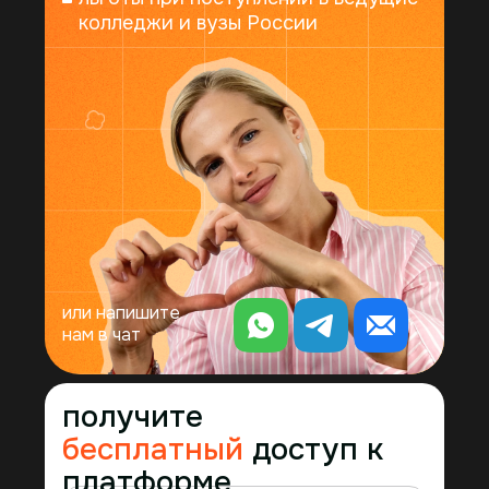
колледжи и вузы России
4.9
4.7
синергия в тг
синергия в вк
синергия в дзен
синергия в youtube
Политика конфиденциальности
Реквизиты Онлайн-школа
или напишите
Реквизиты АНО ДПО ИПК АРСЕНАЛ
нам в чат
© 2026 Synergy. Все права защищены
получите
бесплатный
доступ к
платформе